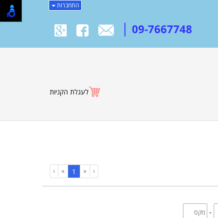
התחברות
|
09-7667748
לעגלת הקניות
›
»
«
‹
(current)
1
-