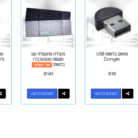
מתאם בלוטוס USB
מקלדת מתקפלת עם
עכ
Dongle
משטח מגע(עכבר)
ורא
בלוטוס
אזל המלאי
₪
165
₪
30
לפרטים ורכישה
לפרטים ורכישה