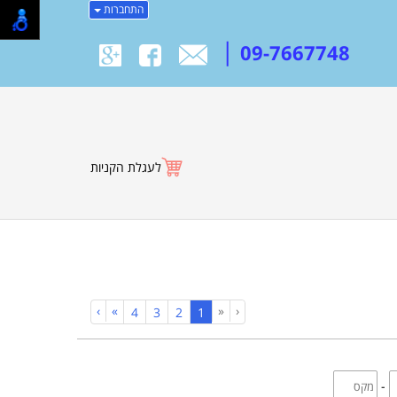
התחברות
|
09-7667748
לעגלת הקניות
›
»
«
‹
(current)
4
3
2
1
-