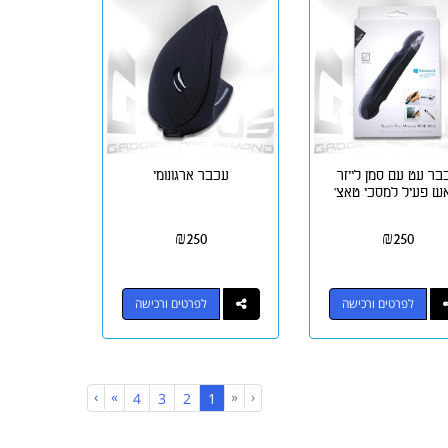
בר עט עם סמן לייזר
עכבר ארגונומי
ש פעיל למסכי טאצ'
₪
250
₪
250
לפרטים ורכישה
לפרטים ורכישה
›
»
«
‹
(current)
4
3
2
1