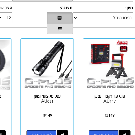
מיון:
תצוגה:
הצג שו
פנס פרוג'קטור נטען
פנס מקצועי נטען
מ
AU036
AU117
₪
149
₪
149
לפרטים ורכישה
לפרטים ורכישה