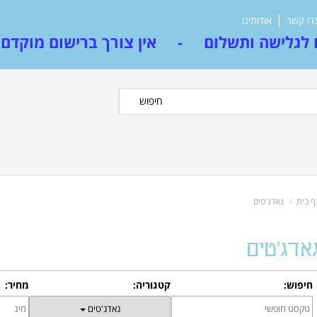
רו קשר
אודותינו
לגלישה ותשלום - אין צורך ברישום מוקדם
חיפוש
ף בית
גאדג'טים
אדג'טים
חיפוש:
קטגוריה:
מחיר:
גאדג'טים