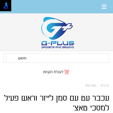
חיפוש
לעגלת הקניות
דף בית
גאדג'טים
עכבר עט עם סמן לייזר וראש פעיל
למסכי טאצ'