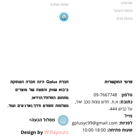
אודותינו
שתפו אותנו!
טיפוח השיער
טיפוח פנים
פרטי התקשרות
חברת Gplus הינה חברה העוסקת
ביבוא שווק והפצה של מוצרים
טלפון:
09-7667748
מתחום הסלולר,הוידאו,
כתובת:
א.ת. חדש צומת כוכב יאיר,
מצלמות ספורט ודרך,גאדג'טים ועוד.
על כביש 444.
מייל
מסלול הגעה>
לפניות:
gplusyc99@gmail.com
שעות פתיחה:
10:00-18:00
W3layouts
Design by