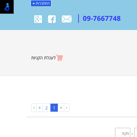
התחברות
|
09-7667748
לעגלת הקניות
›
»
«
‹
(current)
2
1
-