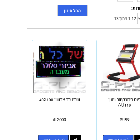
רות:
1-12 מתוך 13
נס פרוג'קטור נטען
שלט לד צבעוני 40X100
AU118
₪
2,000
₪
199
לפרטים ורכישה
לפרטים ורכישה