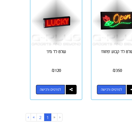
לט לד קבוע 'פתוח'
שלט לד מיני
₪
120
₪
350
לפרטים ורכישה
לפרטים ורכישה
›
»
«
‹
(current)
2
1