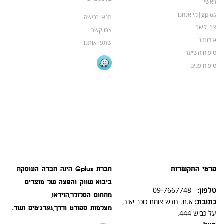
ראשי
gplus|מי אנחנו
תנאי רכישה
צרו קשר
צרו קשר
אודותינו
שתפו אותנו!
טיפוח השיער
טיפוח פנים
פרטי התקשרות
חברת Gplus הינה חברה העוסקת
ביבוא שווק והפצה של מוצרים
טלפון:
09-7667748
מתחום הסלולר,הוידאו,
כתובת:
א.ת. חדש צומת כוכב יאיר,
מצלמות ספורט ודרך,גאדג'טים ועוד.
על כביש 444.