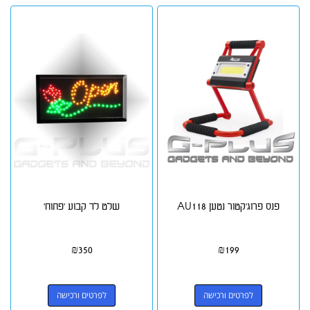
פנס פרוג'קטור נטען AU118
שלט לד קבוע 'פתוח'
₪
350
₪
199
לפרטים ורכישה
לפרטים ורכישה