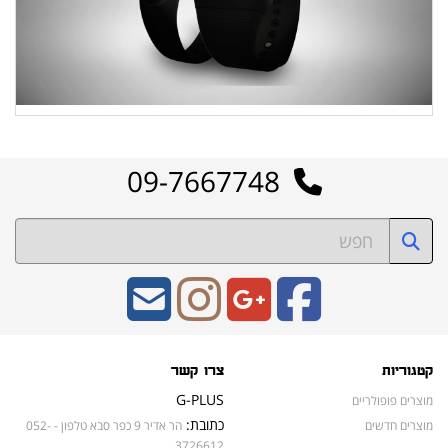
09-7667748
קטגוריות
צרו קשר
G-PLUS
מוצרים פופולריים
כתובת:
מוצרים חדשים
הר אדיר 9 כפר סבא טלפון - 052-
3726612