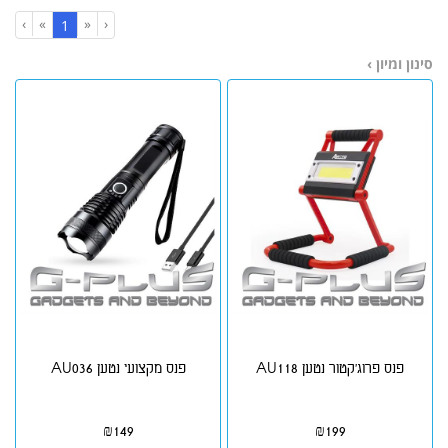
›
»
«
‹
(current)
1
סינון ומיון ›
פנס פרוג'קטור נטען AU118
פנס מקצועי נטען AU036
₪
149
₪
199