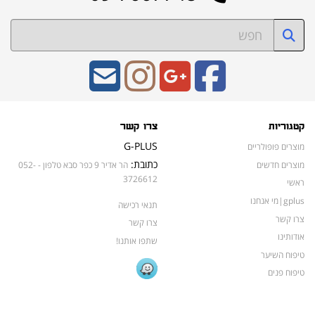
קטגוריות
צרו קשר
G-PLUS
מוצרים פופולריים
כתובת:
מוצרים חדשים
הר אדיר 9 כפר סבא טלפון - 052-
3726612
ראשי
gplus|מי אנחנו
תנאי רכישה
צרו קשר
צרו קשר
אודותינו
שתפו אותנו!
טיפוח השיער
טיפוח פנים