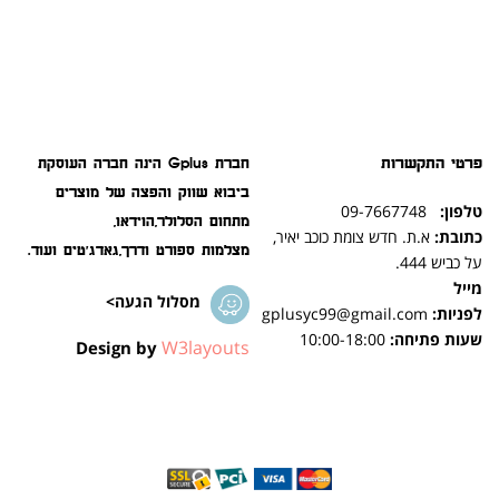
פרטי התקשרות
חברת Gplus הינה חברה העוסקת
ביבוא שווק והפצה של מוצרים
טלפון:
09-7667748
מתחום הסלולר,הוידאו,
כתובת:
א.ת. חדש צומת כוכב יאיר,
מצלמות ספורט ודרך,גאדג'טים ועוד.
על כביש 444.
מייל
מסלול הגעה>
לפניות:
gplusyc99@gmail.com
שעות פתיחה:
10:00-18:00
W3layouts
Design by