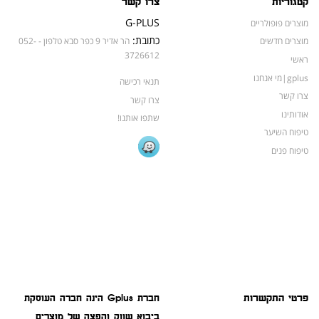
קטגוריות
צרו קשר
G-PLUS
מוצרים פופולריים
כתובת:
מוצרים חדשים
הר אדיר 9 כפר סבא טלפון - 052-
3726612
ראשי
gplus|מי אנחנו
תנאי רכישה
צרו קשר
צרו קשר
אודותינו
שתפו אותנו!
טיפוח השיער
טיפוח פנים
פרטי התקשרות
חברת Gplus הינה חברה העוסקת
ביבוא שווק והפצה של מוצרים