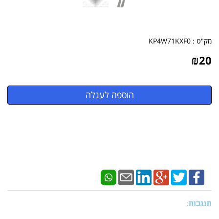
מק"ט :
KP4W71KXF0
₪
20
תגובות: