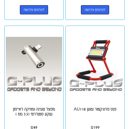
לפרטים ורכישה
לפרטים ורכישה
פנס פרוג'קטור נטען AU118
מפצל טעינה ומוזיקה לאייפון
שקע סטנדרטי (3.5 ממ )
₪
49
₪
199