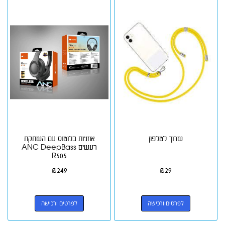
שרוך לטלפון
אוזניות בלוטוס עם השתקת
רעשים ANC DeepBass
R505
₪
249
₪
29
לפרטים ורכישה
לפרטים ורכישה