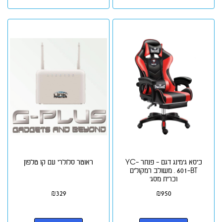
כיסא גימינג דגם - פנתר YC-
ראוטר סלולרי עם קו טלפון
601-BT . משולב רמקולים
וכרית מסג'
₪
329
₪
950