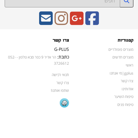
קטגוריות
צרו קשר
G-PLUS
מוצרים פופולריים
כתובת:
מוצרים חדשים
הר אדיר 9 כפר סבא טלפון - 052-
3726612
ראשי
gplus|מי אנחנו
תנאי רכישה
צרו קשר
צרו קשר
אודותינו
שתפו אותנו!
טיפוח השיער
טיפוח פנים