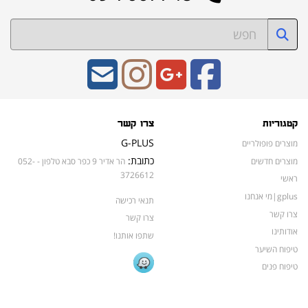
קטגוריות
צרו קשר
G-PLUS
מוצרים פופולריים
כתובת:
מוצרים חדשים
הר אדיר 9 כפר סבא טלפון - 052-
3726612
ראשי
gplus|מי אנחנו
תנאי רכישה
צרו קשר
צרו קשר
אודותינו
שתפו אותנו!
טיפוח השיער
טיפוח פנים