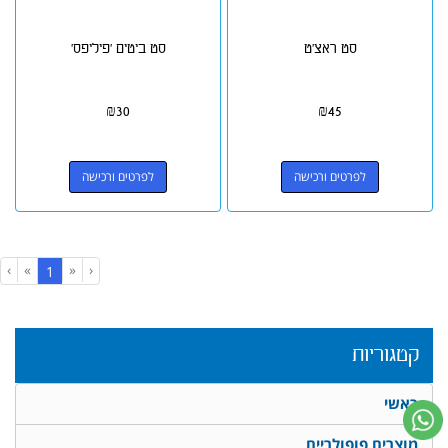
סט ראצ'ט
סט ביטים 'פיליפס'
₪
30
₪
45
לפרטים ורכישה
לפרטים ורכישה
›
»
«
‹
(current)
1
קטגוריות
ראשי
מוצרים פופולריים