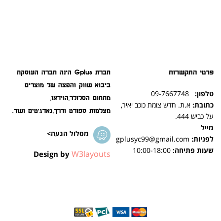
פרטי התקשרות
חברת Gplus הינה חברה העוסקת
ביבוא שווק והפצה של מוצרים
טלפון:
09-7667748
מתחום הסלולר,הוידאו,
כתובת:
א.ת. חדש צומת כוכב יאיר,
מצלמות ספורט ודרך,גאדג'טים ועוד.
על כביש 444.
מייל
מסלול הגעה>
לפניות:
gplusyc99@gmail.com
שעות פתיחה:
10:00-18:00
W3layouts
Design by