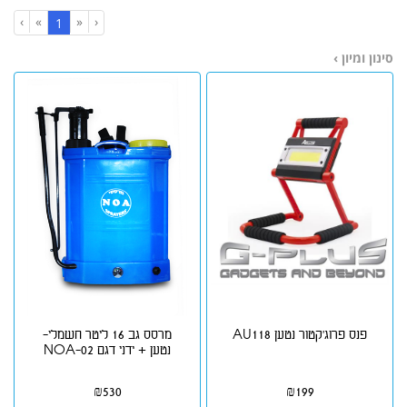
›
»
«
‹
(current)
1
סינון ומיון ›
פנס פרוג'קטור נטען AU118
מרסס גב 16 ליטר חשמלי-
נטען + ידני דגם NOA-02
₪
530
₪
199