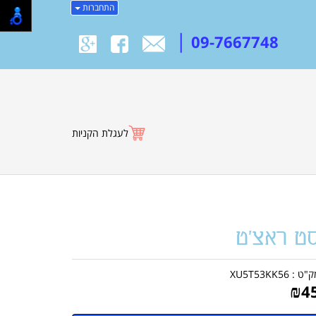
התחברות
|
09-7667748
לעגלת הקניות
ט ראצ'ט
ק"ט :
XU5T53KK56
₪
4