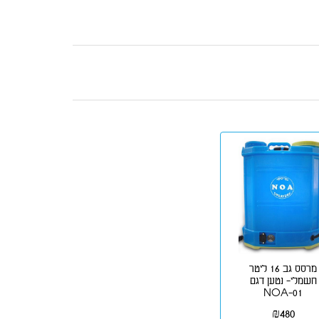
מרסס גב 16 ליטר
חשמלי- נטען דגם
NOA-01
₪
480