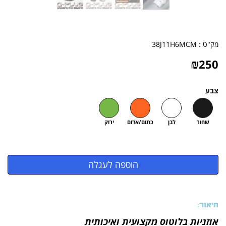
מק"ט :
38J11H6MCM
₪
250
צבע
שחור
לבן
כתום/אדום
ירוק
תיאור:
אוזניות בלוטוס מקצועית ואיכותית