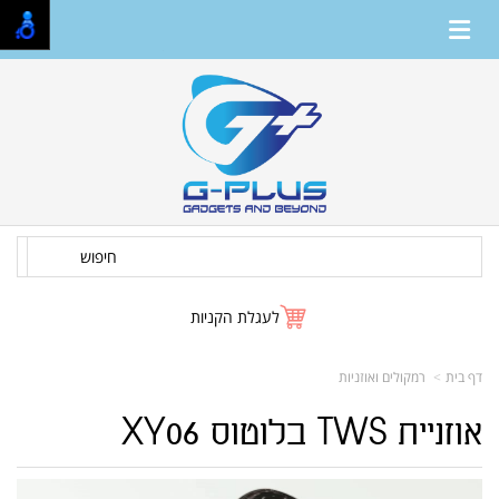
חיפוש
לעגלת הקניות
דף בית
רמקולים ואוזניות
אוזניית TWS בלוטוס XY06