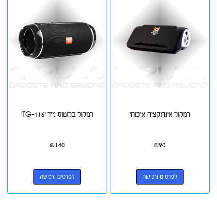
רמקול אינדוקציה איכותי
רמקול בלוטוס נייד 'TG-116'
₪
140
₪
90
לפרטים ורכישה
לפרטים ורכישה