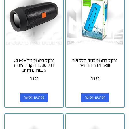
רמקול בלוטוס שטח כולל פנס
רמקול בלוטוס נייד +CH-2
עוצמתי במיוחד 'P3'
בעל סוללה חזקה להטענת
מכשירים ניידים.
₪
120
₪
150
לפרטים ורכישה
לפרטים ורכישה