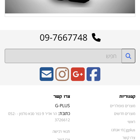
09-7667748
קטגוריות
צרו קשר
G-PLUS
מוצרים פופולריים
כתובת:
מוצרים חדשים
הר אדיר 9 כפר סבא טלפון - 052-
3726612
ראשי
gplus|מי אנחנו
תנאי רכישה
צרו קשר
צרו קשר