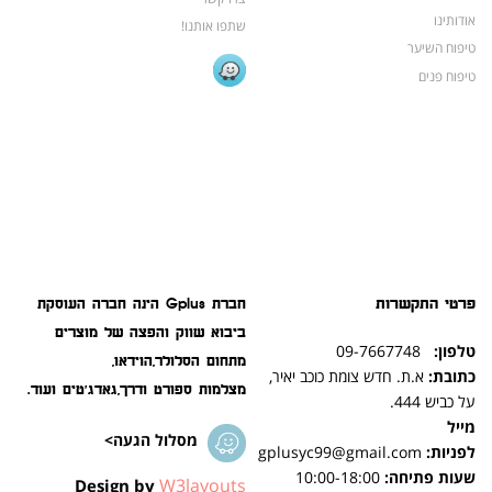
אודותינו
שתפו אותנו!
טיפוח השיער
טיפוח פנים
פרטי התקשרות
חברת Gplus הינה חברה העוסקת
ביבוא שווק והפצה של מוצרים
טלפון:
09-7667748
מתחום הסלולר,הוידאו,
כתובת:
א.ת. חדש צומת כוכב יאיר,
מצלמות ספורט ודרך,גאדג'טים ועוד.
על כביש 444.
מייל
מסלול הגעה>
לפניות:
gplusyc99@gmail.com
שעות פתיחה:
10:00-18:00
W3layouts
Design by