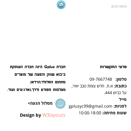
טיפוח פנים
פרטי התקשרות
חברת Gplus הינה חברה העוסקת
ביבוא שווק והפצה של מוצרים
טלפון:
09-7667748
מתחום הסלולר,הוידאו,
כתובת:
א.ת. חדש צומת כוכב יאיר,
מצלמות ספורט ודרך,גאדג'טים ועוד.
על כביש 444.
מייל
מסלול הגעה>
לפניות:
gplusyc99@gmail.com
שעות פתיחה:
10:00-18:00
W3layouts
Design by