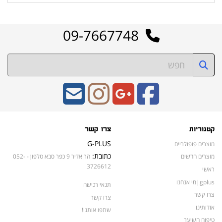
09-7667748
קטגוריות
צרו קשר
G-PLUS
מוצרים פופולריים
כתובת:
מוצרים חדשים
הר אדיר 9 כפר סבא טלפון - 052-
3726612
ראשי
gplus|מי אנחנו
תנאי רכישה
צרו קשר
צרו קשר
אודותינו
שתפו אותנו!
טיפוח השיער