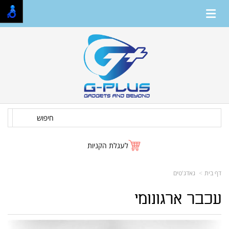
חיפוש
לעגלת הקניות
דף בית
גאדג'טים
עכבר ארגונומי