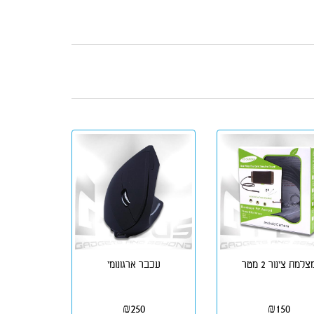
צלמת צינור 2 מטר
עכבר ארגונומי
₪
250
₪
150