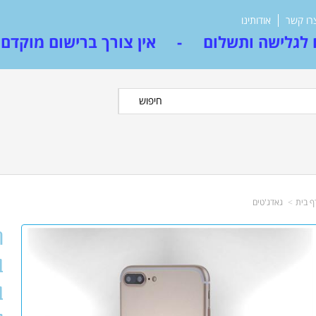
רו קשר
אודותינו
לגלישה ותשלום - אין צורך ברישום מוקדם
חיפוש
ף בית
גאדג'טים
ב