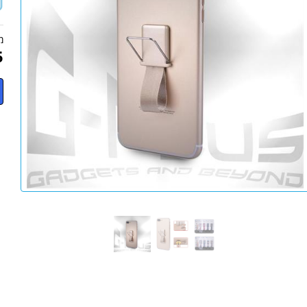
ל
מ
5