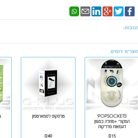
גובות:
וצרים דומים:
'POPSOCKETS'
טלסקופ לסמארטפון
מ
המקורי +מתלה במגוון
דוגמאות מדליקות
₪
40
₪
15