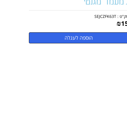
מעמד מגנטי
ק"ט :
SEJCZFK63T
₪
1