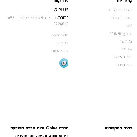
קטגוריות
צרו קשר
G-PLUS
מוצרים פופולריים
כתובת:
מוצרים חדשים
הר אדיר 9 כפר סבא טלפון - 052-
3726612
ראשי
gplus|מי אנחנו
תנאי רכישה
צרו קשר
צרו קשר
אודותינו
שתפו אותנו!
טיפוח השיער
טיפוח פנים
פרטי התקשרות
חברת Gplus הינה חברה העוסקת
ביבוא שווק והפצה של מוצרים