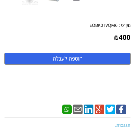
מק"ט :
EOBK0TVQM6
₪
400
תגובות: