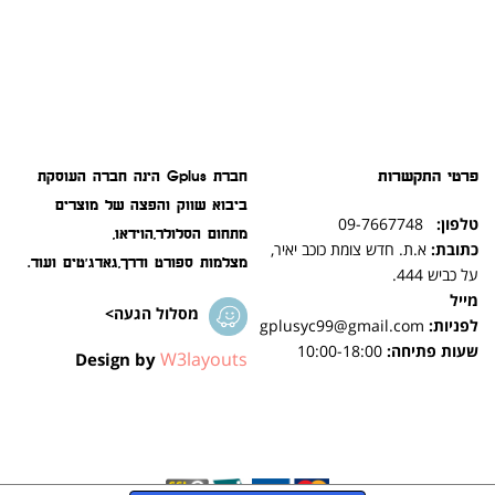
פרטי התקשרות
חברת Gplus הינה חברה העוסקת
ביבוא שווק והפצה של מוצרים
טלפון:
09-7667748
מתחום הסלולר,הוידאו,
כתובת:
א.ת. חדש צומת כוכב יאיר,
מצלמות ספורט ודרך,גאדג'טים ועוד.
על כביש 444.
מייל
מסלול הגעה>
לפניות:
gplusyc99@gmail.com
שעות פתיחה:
10:00-18:00
W3layouts
Design by