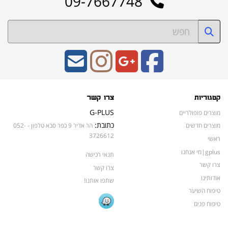
09-7667748
קטגוריות
צרו קשר
G-PLUS
מוצרים פופולריים
כתובת:
מוצרים חדשים
הר אדיר 9 כפר סבא טלפון - 052-
3726612
ראשי
gplus|מי אנחנו
תנאי רכישה
צרו קשר
צרו קשר
אודותינו
שתפו אותנו!
טיפוח השיער
טיפוח פנים