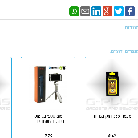
גובות:
וצרים דומים:
מעמד '360' חזק במיוחד
מוט סלפי בלוטוס
בשילוב מעמד לנייד
₪
75
₪
49