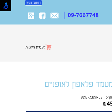
התחברות
|
09-7667748
לעגלת הקניות
עמד פלאפון לאופניים
ק"ט :
8DBKCB9R5S
₪
4