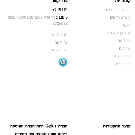
קטגוריות
צרו קשר
G-PLUS
מוצרים פופולריים
כתובת:
מוצרים חדשים
הר אדיר 9 כפר סבא טלפון - 052-
3726612
ראשי
gplus|מי אנחנו
תנאי רכישה
צרו קשר
צרו קשר
אודותינו
שתפו אותנו!
טיפוח השיער
טיפוח פנים
פרטי התקשרות
חברת Gplus הינה חברה העוסקת
ביבוא שווק והפצה של מוצרים