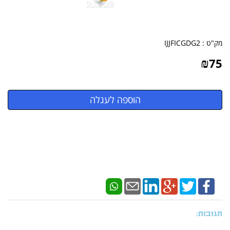
מק"ט :
IJJFICGDG2
₪
75
תגובות: