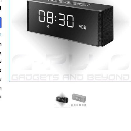
מ
0
ת
ר
מ
א
ס
ש
רד
סול