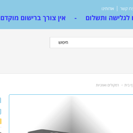
רו קשר
אודותינו
לגלישה ותשלום - אין צורך ברישום מוקדם
חיפוש
ף בית
רמקולים ואוזניות
ר
ש