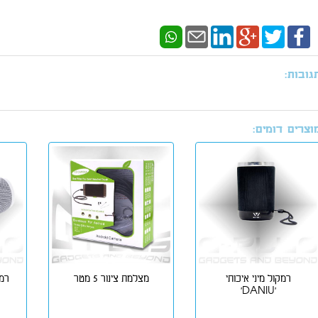
גובות:
וצרים דומים:
רמקול מיני איכותי
מצלמת צינור 5 מטר
'DANIU'