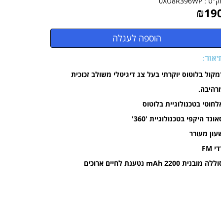
ק"ט :
0XU8R396WP
₪
19
יאור:
מקול בלוטוס יוקרתי בעל צג דיגיטלי משולב זכוכית
רהיבה.
לחוטי בטכנולוגיית בלוטוס
אונד היקפי בטכנולוגיית '360'
עון מעורר
י FM
לה מובנית 2200 mAh נטענת לחיים ארוכים