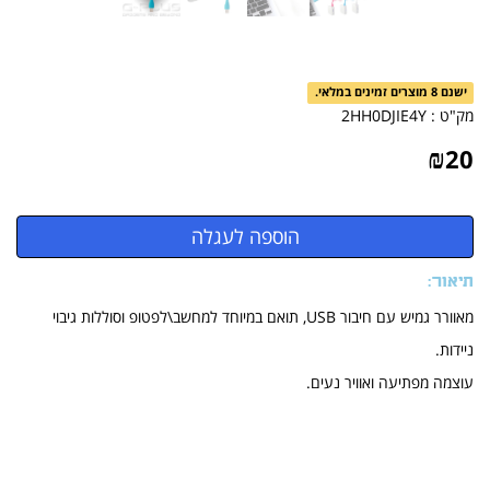
ישנם 8 מוצרים זמינים במלאי.
מק"ט :
2HH0DJIE4Y
₪
20
תיאור:
מאוורר גמיש עם חיבור USB, תואם במיוחד למחשב\לפטופ וסוללות גיבוי
ניידות.
עוצמה מפתיעה ואוויר נעים.