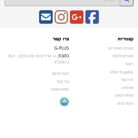
קטגוריות
צרו קשר
G-PLUS
מוצרים פופולריים
כתובת:
מוצרים חדשים
הר אדיר 9 כפר סבא טלפון - 052-
3726612
ראשי
gplus|מי אנחנו
תנאי רכישה
צרו קשר
צרו קשר
אודותינו
שתפו אותנו!
טיפוח השיער
טיפוח פנים