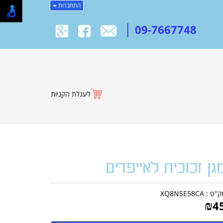
התחברות
|
09-7667748
לעגלת הקניות
גן זכוכית לאייפדים
ק"ט :
XQ8NSE58CA
₪
4