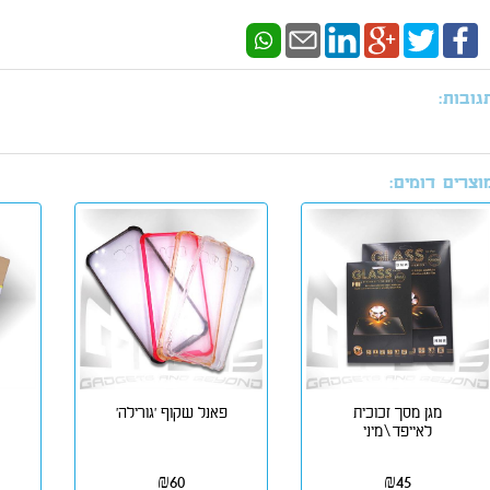
גובות:
וצרים דומים:
מגן מסך זכוכית
פאנל שקוף 'גורילה'
לאייפד\מיני
₪
60
₪
45