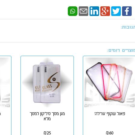
גובות:
וצרים דומים:
פאנל שקוף 'גורילה'
מגן מסך סיליקון למסך
מ
מלא
₪
25
₪
60