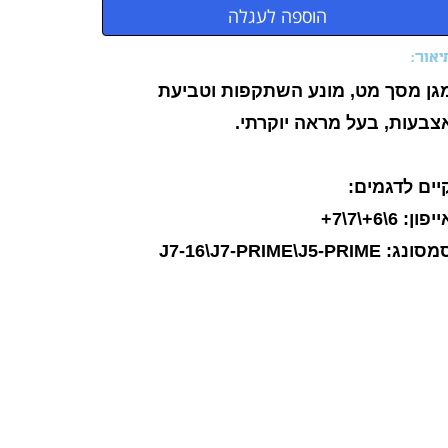
יאור:
גן מסך מט, מונע השתקפות וטביעת
צבעות, בעל מראה יוקרתי.
יים לדגמים:
יפון: 6\6+\7\7+
ונג: J7-16\J7-PRIME\J5-PRIME