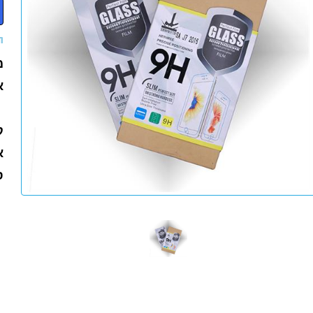
ת
מ
א
ק
אי
סמס