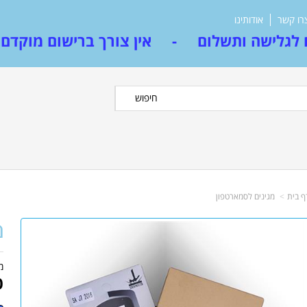
רו קשר
אודותינו
לגלישה ותשלום - אין צורך ברישום מוקדם
חיפוש
ף בית
מגינים לסמארטפון
מ
מ
0