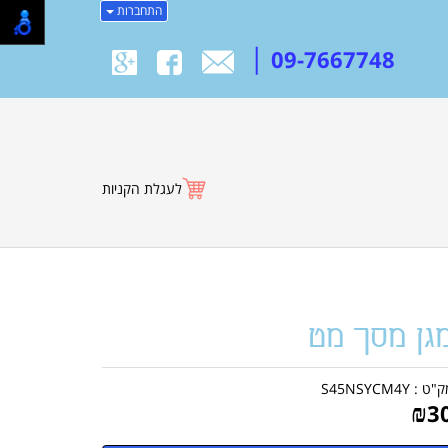
התחברות
|
09-7667748
לעגלת הקניות
גן מסך מט
ק"ט :
S45NSYCM4Y
₪
3