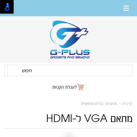
חיפוש
לעגלת הקניות
דף בית
מטענים , כבלים ומתאמים
מתאם VGA ל-HDMI