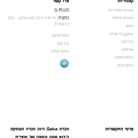
קטגוריות
צרו קשר
G-PLUS
מוצרים פופולריים
כתובת:
מוצרים חדשים
הר אדיר 9 כפר סבא טלפון - 052-
3726612
ראשי
gplus|מי אנחנו
תנאי רכישה
צרו קשר
צרו קשר
אודותינו
שתפו אותנו!
טיפוח השיער
טיפוח פנים
פרטי התקשרות
חברת Gplus הינה חברה העוסקת
ביבוא שווק והפצה של מוצרים