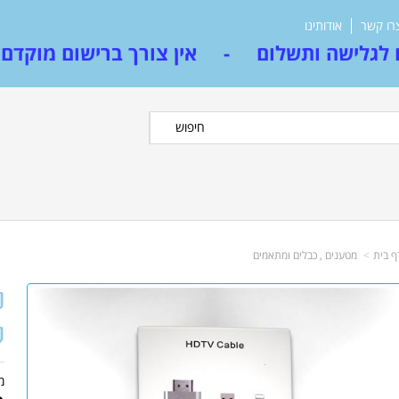
רו קשר
אודותינו
לגלישה ותשלום - אין צורך ברישום מוקדם
חיפוש
ף בית
מטענים , כבלים ומתאמים
ל
מ